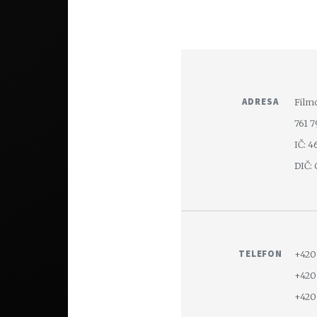
ADRESA
Film
761 
IČ: 
DIČ:
TELEFON
+420
+420
+420 