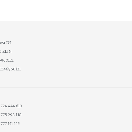
ová 174
79 ZLÍN
46960121
 CZ46960121
 724 444 610
 775 298 110
777 141 145