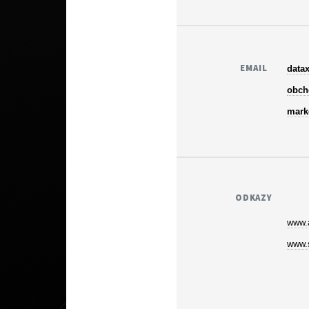
EMAIL
datax
obch
mark
ODKAZY
www.a
www.